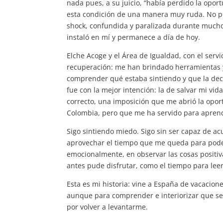
nada pues, a su juicio, “había perdido la opor
esta condición de una manera muy ruda. No pu
shock, confundida y paralizada durante much
instaló en mí y permanece a día de hoy.
Elche Acoge y el Área de Igualdad, con el serv
recuperación: me han brindado herramientas y,
comprender qué estaba sintiendo y que la deci
fue con la mejor intención: la de salvar mi vi
correcto, una imposición que me abrió la opor
Colombia, pero que me ha servido para apren
Sigo sintiendo miedo. Sigo sin ser capaz de acu
aprovechar el tiempo que me queda para pode
emocionalmente, en observar las cosas positi
antes pude disfrutar, como el tiempo para lee
Esta es mi historia: vine a España de vacacio
aunque para comprender e interiorizar que se
por volver a levantarme.