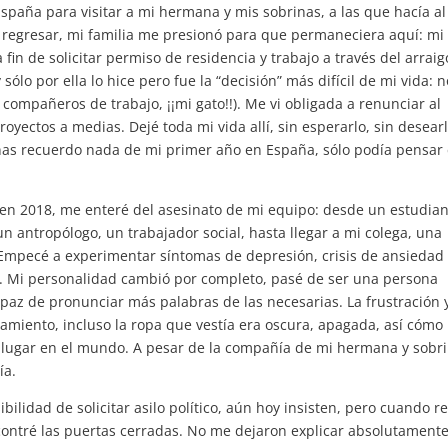
spaña para visitar a mi hermana y mis sobrinas, a las que hacía al
 regresar, mi familia me presionó para que permaneciera aquí: mi
in de solicitar permiso de residencia y trabajo a través del arraig
lo por ella lo hice pero fue la “decisión” más difícil de mi vida: n
ompañeros de trabajo, ¡¡mi gato!!). Me vi obligada a renunciar al
royectos a medias. Dejé toda mi vida allí, sin esperarlo, sin desearl
nas recuerdo nada de mi primer año en España, sólo podía pensar
 en 2018, me enteré del asesinato de mi equipo: desde un estudia
un antropólogo, un trabajador social, hasta llegar a mi colega, una
 Empecé a experimentar síntomas de depresión, crisis de ansiedad
s. Mi personalidad cambió por completo, pasé de ser una persona
capaz de pronunciar más palabras de las necesarias. La frustración y
tamiento, incluso la ropa que vestía era oscura, apagada, así cóm
mi lugar en el mundo. A pesar de la compañía de mi hermana y sobri
ía.
ilidad de solicitar asilo político, aún hoy insisten, pero cuando r
encontré las puertas cerradas. No me dejaron explicar absolutament