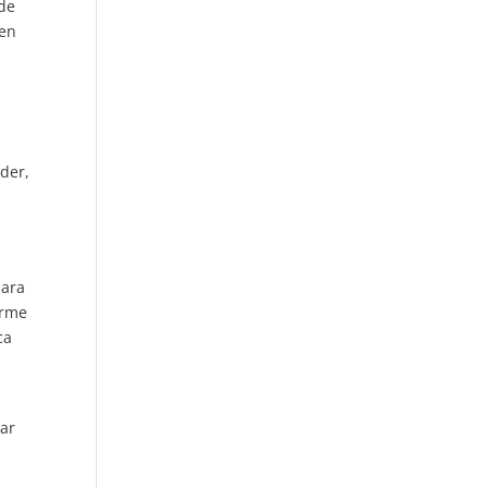
 de
 en
der,
para
arme
ca
har