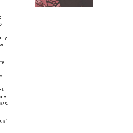
o
o
o, y
 en
nte
 y
 la
o me
nas,
euní
e