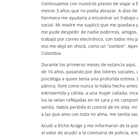
Continuamos con nuestros planes de viajar a E
menos 3 años que no podía abrazar. A días de
hermana me ayudaría a encontrar un trabajo a f
social. Mi madre me suplicó que me quedara y só
me pude despedir de nadie (sobrinos, amigos, c
trabajo por correo electrónico, con todos mis p
eso me dejó en shock, como un “zombie”. Ape
Colombia.
Durante los primeros meses de estancia aquí,
de 16 años, pasando por dos líderes sociales, 
psicóloga a quien tenía una profunda estima.
pánico, lloré como nunca lo había hecho ante
extrovertida y cálida, a una mujer callada, in
ira se veían reflejadas en mi cara y mi compor
sentía. Había perdido el control de mi vida, 
a las que amo con toda mi alma, me sentía vac
Acudí a Elche Acoge y me informaron de la posib
el valor de acudir a la comisaría de policía, 