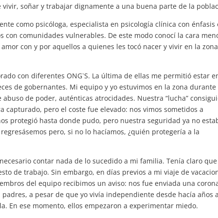
 vivir, soñar y trabajar dignamente a una buena parte de la poblac
ente como psicóloga, especialista en psicología clínica con énfasis
ños con comunidades vulnerables. De este modo conocí la cara men
mor con y por aquellos a quienes les tocó nacer y vivir en la zon
rado con diferentes ONG`S. La última de ellas me permitió estar e
veces de gobernantes. Mi equipo y yo estuvimos en la zona durante
buso de poder, auténticas atrocidades. Nuestra “lucha” consigu
ra capturado, pero el coste fue elevado: nos vimos sometidos a
os protegió hasta donde pudo, pero nuestra seguridad ya no esta
 regresásemos pero, si no lo hacíamos, ¿quién protegería a la
necesario contar nada de lo sucedido a mi familia. Tenía claro que
sto de trabajo. Sin embargo, en días previos a mi viaje de vacacio
miembros del equipo recibimos un aviso: nos fue enviada una coron
s padres, a pesar de que yo vivía independiente desde hacía años a
ella. En ese momento, ellos empezaron a experimentar miedo.