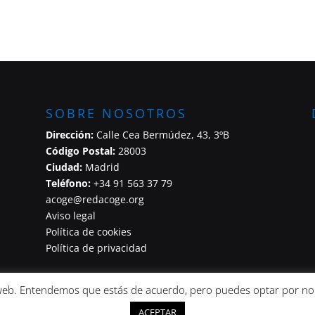
SOBRE NOSOTROS
Dirección:
Calle Cea Bermúdez, 43, 3ºB
Código Postal:
28003
Ciudad:
Madrid
Teléfono:
+34 91 563 37 79
acoge@redacoge.org
Aviso legal
Política de cookies
Política de privacidad
 la web. Entendemos que estás de acuerdo, pero puedes optar por no
ACEPTAR