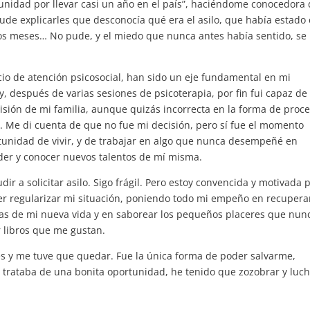
tunidad por llevar casi un año en el país”, haciéndome conocedora
de explicarles que desconocía qué era el asilo, que había estado
os meses… No pude, y el miedo que nunca antes había sentido, se
icio de atención psicosocial, han sido un eje fundamental en mi
 después de varias sesiones de psicoterapia, por fin fui capaz de
sión de mi familia, aunque quizás incorrecta en la forma de proce
da. Me di cuenta de que no fue mi decisión, pero sí fue el momento
tunidad de vivir, y de trabajar en algo que nunca desempeñé en
der y conocer nuevos talentos de mí misma.
dir a solicitar asilo. Sigo frágil. Pero estoy convencida y motivada 
r regularizar mi situación, poniendo todo mi empeño en recuper
vas de mi nueva vida y en saborear los pequeños placeres que nun
r libros que me gustan.
nes y me tuve que quedar. Fue la única forma de poder salvarme,
 trataba de una bonita oportunidad, he tenido que zozobrar y luc