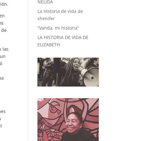
NÉLIDA
ión.
La Historia de vida de
 en
shenifer
os
“Vanda, mi historia”
a de
LA HISTORIA DE VIDA DE
ELIZABETH
n las
 un
ió
ba
nes
a
l